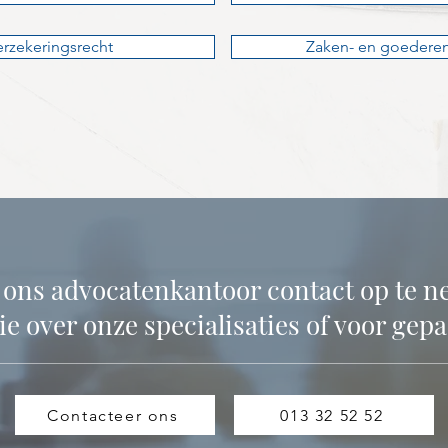
erzekeringsrecht
Zaken- en goederen
t ons advocatenkantoor contact op te 
e over onze specialisaties of voor gepa
Contacteer ons
013 32 52 52