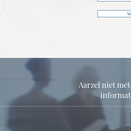
V
Aarzel niet me
informati