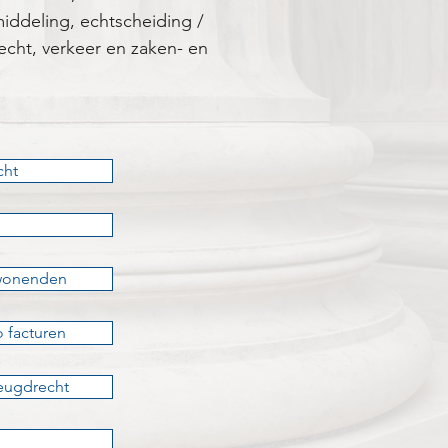
emiddeling, echtscheiding /
echt, verkeer en zaken- en
cht
nwonenden
 facturen
jeugdrecht