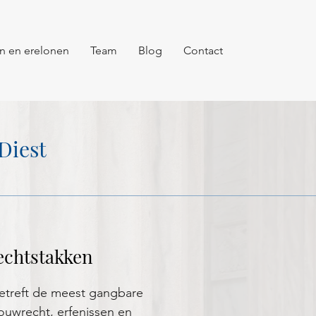
n en erelonen
Team
Blog
Contact
Diest
rechtstakken
etreft de meest gangbare
bouwrecht, erfenissen en