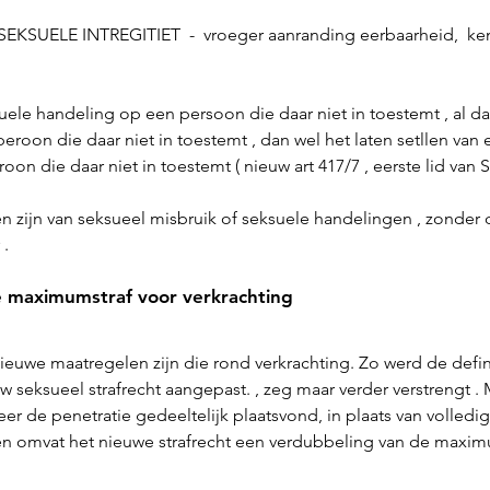
SUELE INTREGITIET  -  vroeger aanranding eerbaarheid,  ken
uele handeling op een persoon die daar niet in toestemt , al da
roon die daar niet in toestemt , dan wel het laten setllen van 
on die daar niet in toestemt ( nieuw art 417/7 , eerste lid van 
zijn van seksueel misbruik of seksuele handelingen , zonder dat
 .
 maximumstraf voor verkrachting
euwe maatregelen zijn die rond verkrachting. Zo werd de defini
uw seksueel strafrecht aangepast. , zeg maar verder verstrengt .
r de penetratie gedeeltelijk plaatsvond, in plaats van volledig,
n omvat het nieuwe strafrecht een verdubbeling van de maxim