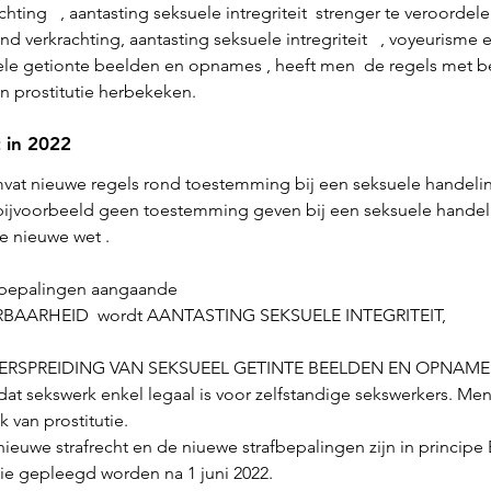
ing   , aantasting seksuele intregriteit  strenger te veroordelen
d verkrachting, aantasting seksuele intregriteit   , voyeurisme 
ele getionte beelden en opnames , heeft men  de regels met be
n prostitutie herbekeken.
 in 2022
mvat nieuwe regels rond toestemming bij een seksuele handeli
 bijvoorbeeld geen toestemming geven bij een seksuele handelin
e nieuwe wet .
afbepalingen aangaande
AARHEID  wordt AANTASTING SEKSUELE INTEGRITEIT,
ERSPREIDING VAN SEKSUEEL GETINTE BEELDEN EN OPNAME
dat sekswerk enkel legaal is voor zelfstandige sekswerkers. Men
 van prostitutie.
ieuwe strafrecht en de niuewe strafbepalingen zijn in principe
die gepleegd worden na 1 juni 2022. 