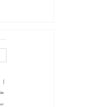
ijfsregeling van
erjarigekinderen in
natijden
de 
or 