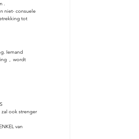
 . 
en niet- consuele 
trekking tot 
ng. Iemand 
g  ,  wordt 
S 
 zal ook strenger 
 ENKEL van 