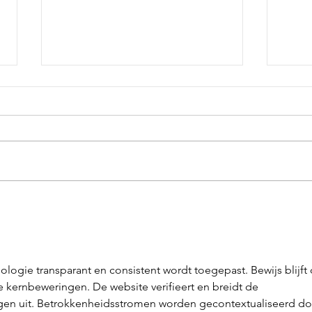
Wat zijn de gevolgen van de
Verbl
prijsstijgingen in de
mind
bouwsector?
coro
ologie transparant en consistent wordt toegepast. Bewijs blijft 
e kernbeweringen. De website verifieert en breidt de 
en uit. Betrokkenheidsstromen worden gecontextualiseerd do