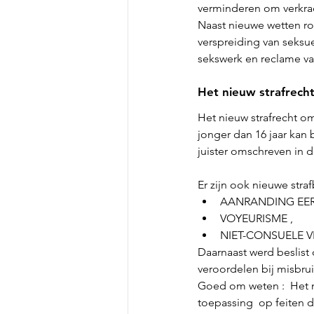
verminderen om verkracht
Naast nieuwe wetten ron
verspreiding van seksu
sekswerk en reclame va
Het nieuw strafrecht
Het nieuw strafrecht o
jonger dan 16 jaar kan
juister omschreven in d
Er zijn ook nieuwe str
AANRANDING EERB
VOYEURISME ,
NIET-CONSUELE V
Daarnaast werd beslist 
veroordelen bij misbruik
Goed om weten :  Het n
toepassing  op feiten 