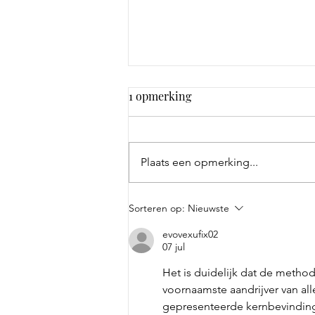
1 opmerking
Plaats een opmerking...
Wat zijn de nieuwe
Sorteren op:
Nieuwste
betaalvoorwaarden voor B2B
evovexufix02
facturen?
07 jul
Het is duidelijk dat de method
voornaamste aandrijver van all
gepresenteerde kernbevinding