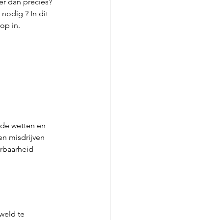
er dan precies? 
nodig ? In dit 
op in.
gde wetten en 
en misdrijven 
rbaarheid 
weld te 