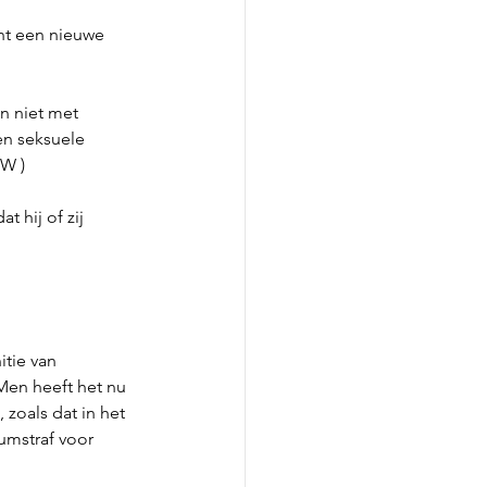
t een nieuwe 
n niet met 
en seksuele 
SW )
 hij of zij 
tie van 
 Men heeft het nu 
 zoals dat in het 
umstraf voor 