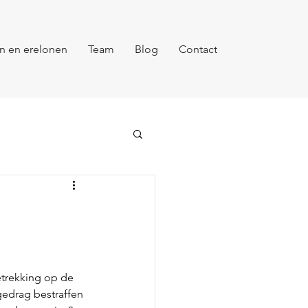
n en erelonen
Team
Blog
Contact
etrekking op de 
gedrag bestraffen 